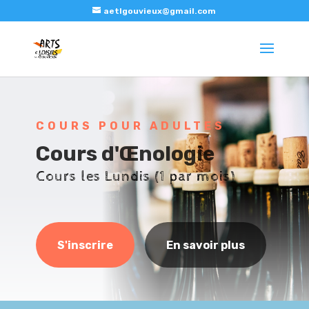
aetlgouvieux@gmail.com
COURS POUR ADULTES
Cours d'Œnologie
Cours les Lundis (1 par mois)
S'inscrire
En savoir plus