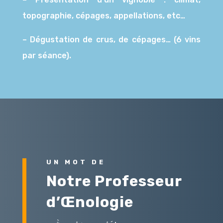
topographie, cépages, appellations, etc…
– Dégustation de crus, de cépages… (6 vins
par séance).
UN MOT DE
Notre Professeur
d’
Œnologie