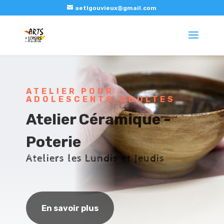
aetlgouvieux@gmail.com
ATELIER POUR
ADOLESCENTS-ADULTES
Atelier Céramique -
Poterie
Ateliers les Lundis et Jeudis
En savoir plus