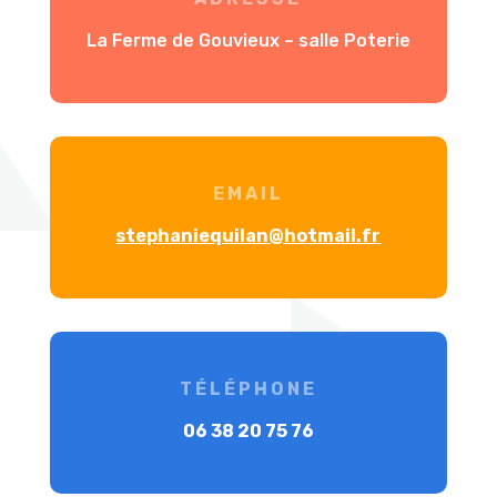
La Ferme de Gouvieux – salle Poterie
EMAIL
stephaniequilan@hotmail.fr
TÉLÉPHONE
06 38 20 75 76